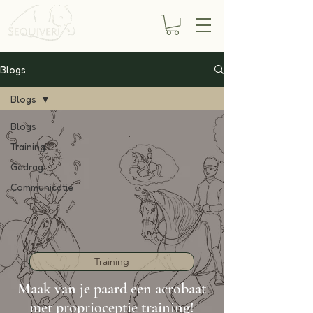
Blogs
Blogs
Blogs
Training
Gedrag
Communicatie
Training
Maak van je paard een acrobaat
met proprioceptie training!