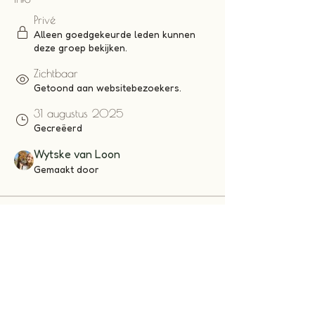
Privé
Alleen goedgekeurde leden kunnen
deze groep bekijken.
Zichtbaar
Getoond aan websitebezoekers.
31 augustus 2025
Gecreëerd
Wytske van Loon
Gemaakt door
Over
Deze groep is voor deelnemers aan de 
minicursus 'Ontwormen in vrijheid!'